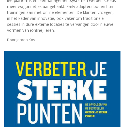
leerplatforms en leermanagementsystemen werden steeds
meer wagonnetjes aangehaakt. Early adapters boden hun
trainingen aan met online elementen. De klanten vroegen,
in het kader van innovatie, ook vaker om traditionele
sessies in dure externe locaties te vervangen door nieuwe
vormen van (online) leren.
Door
Jeroen Kos